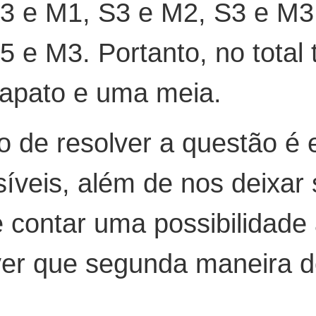
3 e M1, S3 e M2, S3 e M3
 e M3. Portanto, no total
sapato e uma meia.
de resolver a questão é e
íveis, além de nos deixar s
contar uma possibilidade 
 ver que segunda maneira 