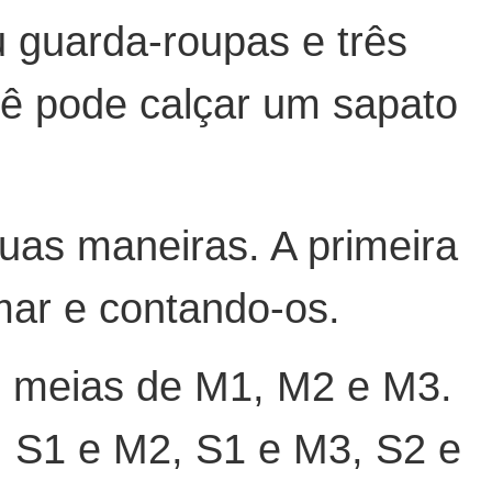
u guarda-roupas e três
cê pode calçar um sapato
uas maneiras. A primeira
mar e contando-os.
s meias de M1, M2 e M3.
, S1 e M2, S1 e M3, S2 e