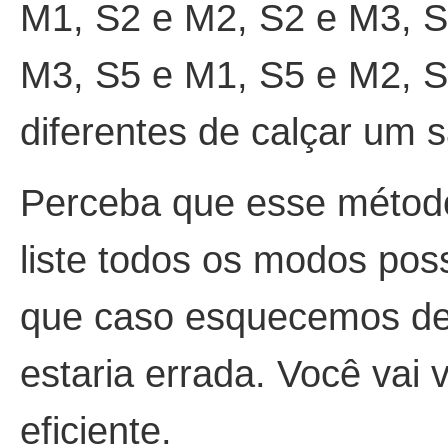
M1, S2 e M2, S2 e M3, S
M3, S5 e M1, S5 e M2, S5
diferentes de calçar um 
Perceba que esse método 
liste todos os modos poss
que caso esquecemos de 
estaria errada. Você vai
eficiente.