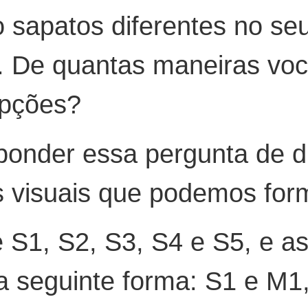
 sapatos diferentes no se
s. De quantas maneiras vo
opções?
ponder essa pergunta de d
s visuais que podemos for
S1, S2, S3, S4 e S5, e a
 seguinte forma: S1 e M1