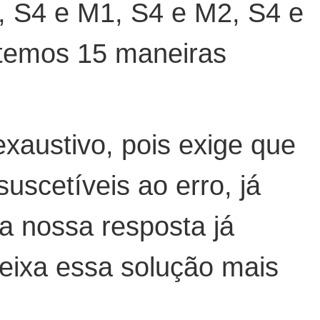
, S4 e M1, S4 e M2, S4 e
 temos 15 maneiras
xaustivo, pois exige que
uscetíveis ao erro, já
a nossa resposta já
deixa essa solução mais