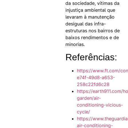
da sociedade, vítimas da
injustiça ambiental que
levaram à manutenção
desigual das infra-
estruturas nos bairros de
baixos rendimentos e de
minorias.
Referências:
https://www.ft.com/co
e74f-49d8-a653-
258c22fd6c28
https://earth911.com/h
garden/air-
conditioning-vicious-
cycle/
https://www.theguardi
air-conditioning-