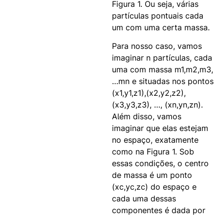
Figura 1. Ou seja, várias
partículas pontuais cada
um com uma certa massa.
Para nosso caso, vamos
imaginar n partículas, cada
uma com massa m1,m2,m3,
…mn e situadas nos pontos
(x1,y1,z1),(x2,y2,z2),
(x3,y3,z3), …, (xn,yn,zn).
Além disso, vamos
imaginar que elas estejam
no espaço, exatamente
como na Figura 1. Sob
essas condições, o centro
de massa é um ponto
(xc,yc,zc) do espaço e
cada uma dessas
componentes é dada por