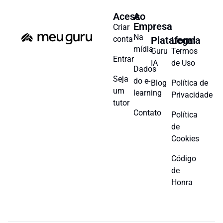
Acesso
A
Empresa
Criar
Na
conta
Plataforma
Legal
mídia
Guru
Termos
Entrar
IA
de Uso
Dados
Seja
do e-
Blog
Política de
um
learning
Privacidade
tutor
Contato
Política
de
Cookies
Código
de
Honra