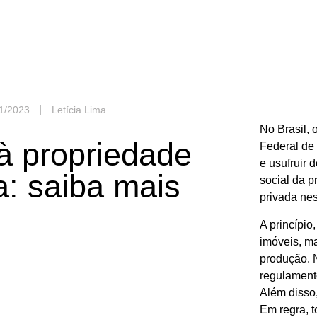
1/2023
Letícia Lima
No Brasil, 
 à propriedade
Federal de
e usufruir
a: saiba mais
social da p
privada
nes
A princípio
imóveis, m
produção. N
regulamento
Além disso,
Em regra, 