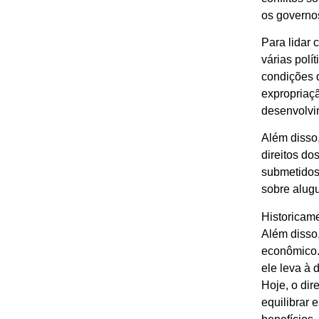
os governos
Para lidar 
várias polí
condições d
expropriaçã
desenvolvim
Além disso,
direitos do
submetidos 
sobre alugu
Historicame
Além disso
econômico.
ele leva à 
Hoje, o dir
equilibrar 