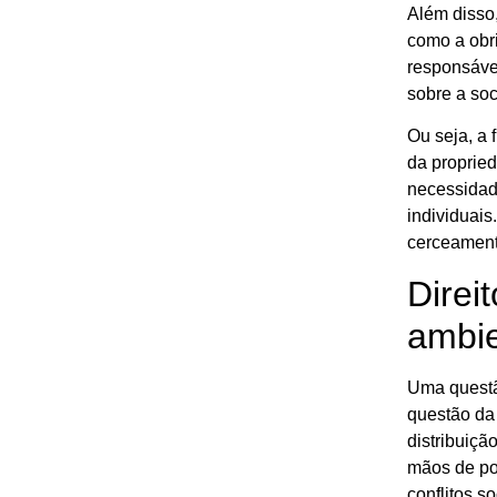
Além disso
como a
obr
responsável
sobre a so
Ou seja, a 
da proprie
necessidade
individuais
cerceamento
Direi
ambie
Uma questão
questão da 
distribuiçã
mãos de pou
conflitos s