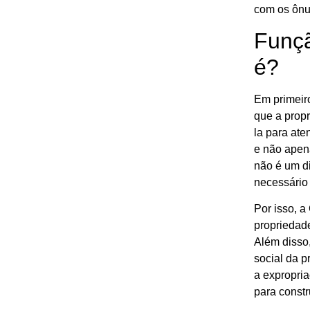
com os ônu
Funçã
é?
Em primeiro
que a propr
la para ate
e não apena
não é um di
necessário 
Por isso, a
propriedade
Além disso
social da p
a expropria
para constr