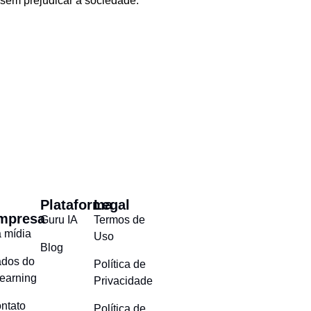
 sem prejudicar a sociedade.
Plataforma
Legal
mpresa
Guru IA
Termos de
 mídia
Uso
Blog
dos do
Política de
learning
Privacidade
ntato
Política de