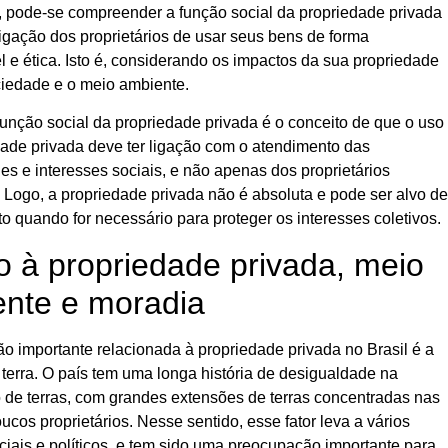
, pode-se compreender a função social da propriedade privada
igação dos proprietários de usar seus bens de forma
 e ética
. Isto é, considerando os impactos da sua propriedade
ciedade e o meio ambiente.
função social da propriedade privada é o conceito de que o uso
dade privada deve ter ligação com o atendimento das
s e interesses sociais, e não apenas dos proprietários
. Logo, a propriedade privada não é absoluta e pode ser alvo de
 quando for necessário para proteger os interesses coletivos.
to à propriedade privada, meio
nte e moradia
 importante relacionada à propriedade privada no Brasil é a
terra
. O país tem uma longa história de desigualdade na
o de terras, com grandes extensões de terras concentradas nas
cos proprietários. Nesse sentido, esse fator leva a vários
ociais e políticos, e tem sido uma preocupação importante para