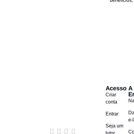
benefícios,
Acesso
A
E
Criar
Na
conta
Da
Entrar
e-
Seja um
Co
tutor