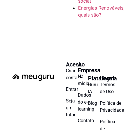
social
Energias Renováveis,
quais são?
Acesso
A
Empresa
Criar
Na
conta
Plataforma
Legal
mídia
Guru
Termos
Entrar
IA
de Uso
Dados
Seja
do e-
Blog
Política de
um
learning
Privacidade
tutor
Contato
Política
de