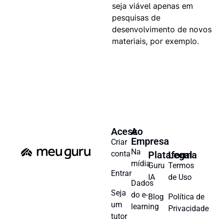
seja viável apenas em
pesquisas de
desenvolvimento de novos
materiais, por exemplo.
Acesso
A
Empresa
Criar
Na
conta
Plataforma
Legal
mídia
Guru
Termos
Entrar
IA
de Uso
Dados
Seja
do e-
Blog
Política de
um
learning
Privacidade
tutor