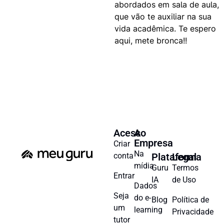
abordados em sala de aula,
que vão te auxiliar na sua
vida acadêmica. Te espero
aqui, mete bronca!!
Acesso
A
Empresa
Criar
Na
conta
Plataforma
Legal
mídia
Guru
Termos
Entrar
IA
de Uso
Dados
Seja
do e-
Blog
Política de
um
learning
Privacidade
tutor