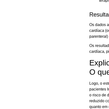
terap
Resulta
Os dados a
cardíaca (
parenteral)
Os resultad
cardíaca, p
Expli
O que
Logo, o est
pacientes I
o risco de
reduzido co
quanto em 