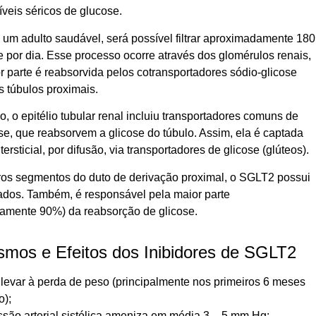
íveis séricos de glucose.
um adulto saudável, será possível filtrar aproximadamente 180
e por dia. Esse processo ocorre através dos glomérulos renais,
 parte é reabsorvida pelos cotransportadores sódio-glicose
 túbulos proximais.
 o epitélio tubular renal incluiu transportadores comuns de
se, que reabsorvem a glicose do túbulo. Assim, ela é captada
tersticial, por difusão, via transportadores de glicose (glúteos).
ros segmentos do duto de derivação proximal, o SGLT2 possui
vados. Também, é responsável pela maior parte
amente 90%) da reabsorção de glicose.
mos e Efeitos dos Inibidores de SGLT2
levar à perda de peso (principalmente nos primeiros 6 meses
o);
ssão arterial sistólica ameniza em média 3 – 5 mm Hg;