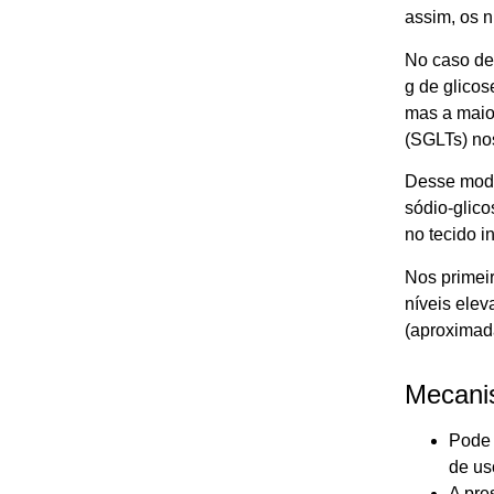
assim, os n
No caso de 
g de glicos
mas a maior
(SGLTs) nos
Desse modo,
sódio-glico
no tecido in
Nos primei
níveis ele
(aproximad
Mecanis
Pode 
de us
A pre