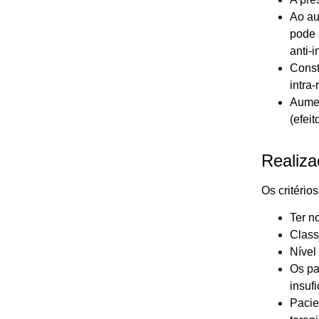
Ao au
pode 
anti-i
Const
intra-
Aumen
(efei
Realiza
Os critério
Ter n
Class
Nível
Os pa
insufi
Pacie