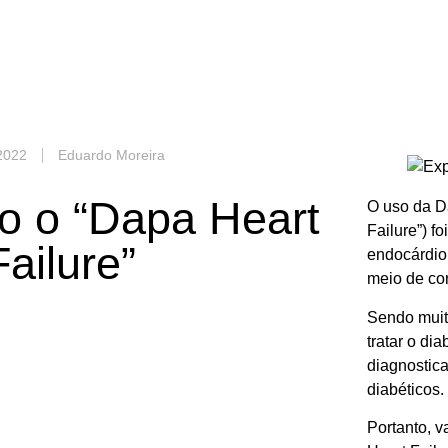
2022
Eduardo Moreira
o o “Dapa Heart
O uso da Da
Failure”) f
Failure”
endocárdio
meio de con
Sendo muito
tratar o di
diagnostic
diabéticos.
Portanto, 