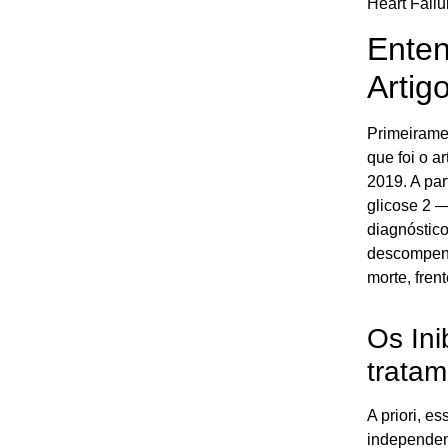
Heart Failur
Enten
Artig
Primeirame
que foi o a
2019. A par
glicose 2 
diagnóstic
descompensa
morte, fren
Os In
tratam
A priori, e
independent