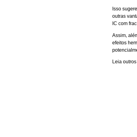
Isso sugere
outras van
IC com frac
Assim, além
efeitos hem
potencialme
Leia outros