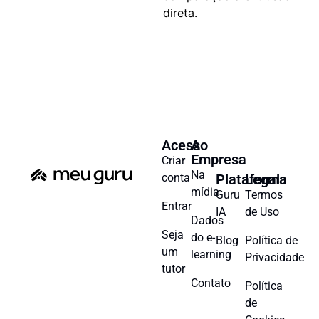
direta.
Acesso
A
Empresa
Criar
Na
conta
Plataforma
Legal
mídia
Guru
Termos
Entrar
IA
de Uso
Dados
Seja
do e-
Blog
Política de
um
learning
Privacidade
tutor
Contato
Política
de