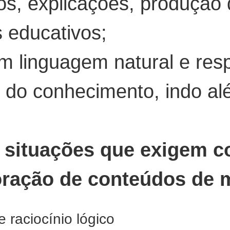
os, explicações, produção
 educativos;
m linguagem natural e resp
s do conhecimento, indo al
situações que exigem co
boração de conteúdos de 
 raciocínio lógico