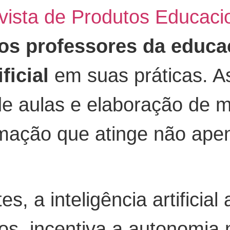
vista de Produtos Educaci
os professores da educaç
ficial
em suas práticas. As
 aulas e elaboração de mat
rmação que atinge não ape
, a inteligência artificial
os, incentiva a autonomia