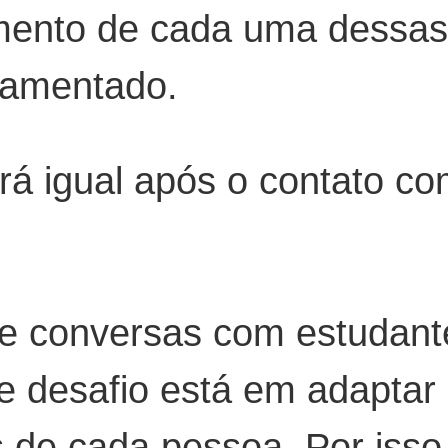
ento de cada uma dessas i
damentado.
á igual após o contato co
 conversas com estudantes
 desafio está em adaptar 
 de cada pessoa. Por isso