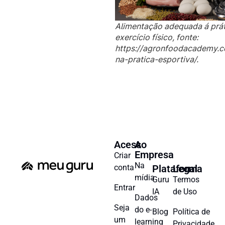
Alimentação adequada á prát
exercício físico, fonte:
https://agronfoodacademy.c
na-pratica-esportiva/.
Acesso
A
Empresa
Criar
Na
conta
Plataforma
Legal
mídia
Guru
Termos
Entrar
IA
de Uso
Dados
Seja
do e-
Blog
Política de
um
learning
Privacidade