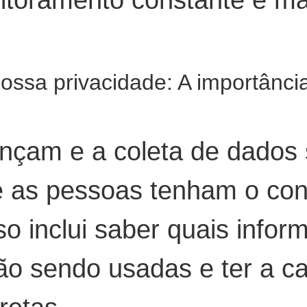
toramento constante e ma
ossa privacidade: A importânci
nçam e a coleta de dados 
 as pessoas tenham o cont
so inclui saber quais info
ão sendo usadas e ter a ca