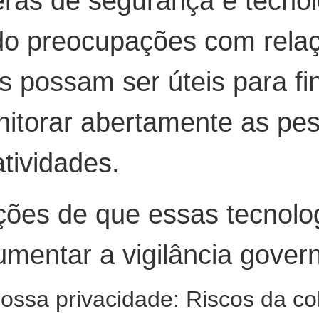
ras de segurança e tecno
do preocupações com relaç
s possam ser úteis para f
itorar abertamente as pes
atividades.
ções de que essas tecnolo
umentar a vigilância gover
ossa privacidade: Riscos da co