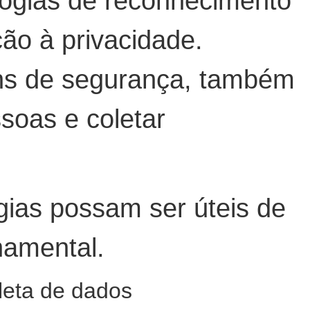
logias de reconhecimento
ão à privacidade.
ins de segurança, também
soas e coletar
gias possam ser úteis de
namental.
leta de dados