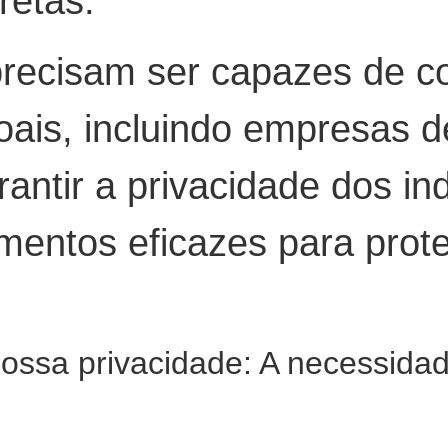
rretas.
precisam ser capazes de c
ais, incluindo empresas d
antir a privacidade dos in
amentos eficazes para prot
ssa privacidade: A necessidade