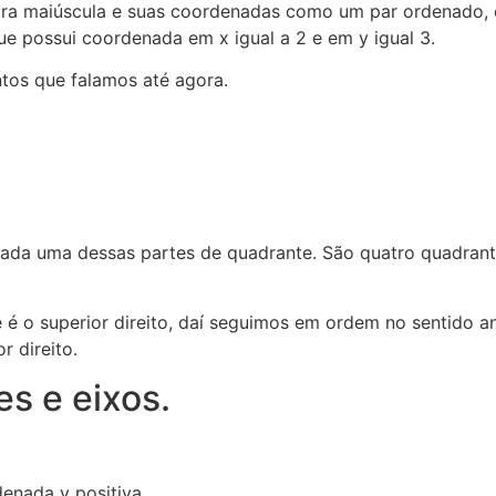
a maiúscula e suas coordenadas como um par ordenado, on
ue possui coordenada em x igual a 2 e em y igual 3.
entos que falamos até agora.
ada uma dessas partes de quadrante. São quatro quadrant
é o superior direito, daí seguimos em ordem no sentido an
r direito.
s e eixos.
enada y positiva.