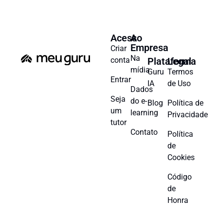
Acesso
A
Empresa
Criar
Na
conta
Plataforma
Legal
mídia
Guru
Termos
Entrar
IA
de Uso
Dados
Seja
do e-
Blog
Política de
um
learning
Privacidade
tutor
Contato
Política
de
Cookies
Código
de
Honra