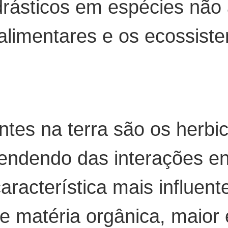
drásticos em espécies não 
 alimentares e os ecossist
tes na terra são os herbic
endendo das interações en
característica mais influen
de matéria orgânica, maior