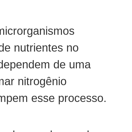
microrganismos
de nutrientes no
, dependem de uma
ar nitrogênio
rompem esse processo.