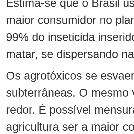
Estima-se que o Brasil 
maior consumidor no plan
99% do inseticida inseri
matar, se dispersando n
Os agrotóxicos se esvae
subterrâneas. O mesmo va
redor. É possível mensur
agricultura ser a maior