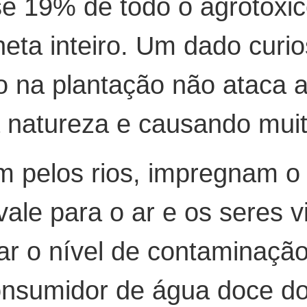
use 19% de todo o agrotóx
eta inteiro. Um dado curi
do na plantação não ataca 
a natureza e causando muit
m pelos rios, impregnam o
le para o ar e os seres v
ar o nível de contaminação 
 consumidor de água doce 