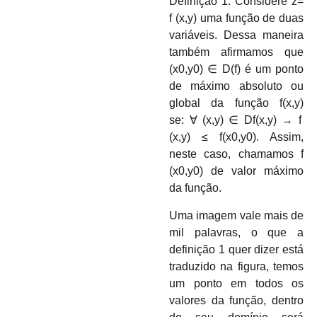
Definição 1:
Considere
z=
f (
x,y)
uma função de duas
variáveis. Dessa maneira
também afirmamos que
(
x0,y0)
∈
D(
f)
é um ponto
de máximo absoluto ou
global da função
f(
x,y)
se:
∀ (
x,y)
∈
Df(
x,y)
→
f
(
x,y
)
≤ f(
x
0
,
y
0)
. Assim,
neste caso, chamamos
f
(
x
0
,
y
0)
de valor máximo
da função.
Uma imagem vale mais de
mil palavras, o que a
definição 1 quer dizer está
traduzido na figura, temos
um ponto em todos os
valores da função, dentro