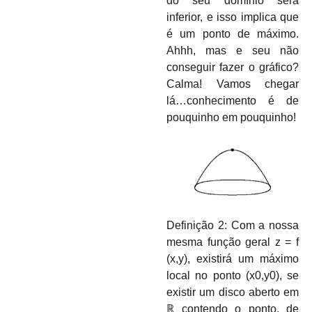
do seu domínio será
inferior, e isso implica que
é um ponto de máximo.
Ahhh, mas e seu não
conseguir fazer o gráfico?
Calma! Vamos chegar
lá…conhecimento é de
pouquinho em pouquinho!
Definição 2:
Com a nossa
mesma função geral
z = f
(
x,y)
, existirá um máximo
local no ponto (
x
0
,
y
0)
, se
existir um disco aberto em
ℝ
contendo o ponto, de