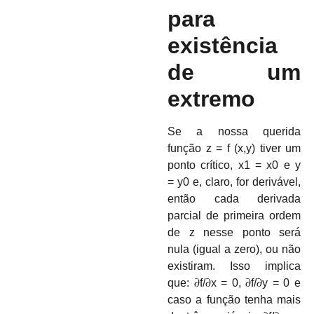
para
existência
de um
extremo
Se a nossa querida
função
z = f (
x,y)
tiver um
ponto crítico,
x1 =
x
0
e
y
=
y
0
e, claro, for derivável,
então cada derivada
parcial de primeira ordem
de z nesse ponto será
nula (igual a zero), ou não
existiram. Isso implica
que:
𝜕
f/
𝜕
x
= 0
,
𝜕
f/
𝜕
y
= 0
e
caso a função tenha mais