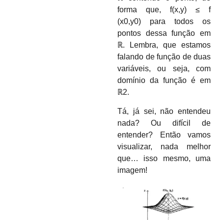
forma que,
f(
x,y)
≤
f
(
x
0
,
y
0)
para todos os
pontos dessa função em
ℝ
. Lembra, que estamos
falando de função de duas
variáveis, ou seja, com
domínio da função é em
ℝ
2
.
Tá, já sei, não entendeu
nada? Ou difícil de
entender? Então vamos
visualizar, nada melhor
que… isso mesmo, uma
imagem!