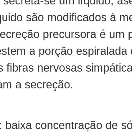
secreta-se um líquido, as
quido são modificados à me
secreção precursora é um p
vestem a porção espiralada
 fibras nervosas simpática
iam a secreção.
: baixa concentração de só