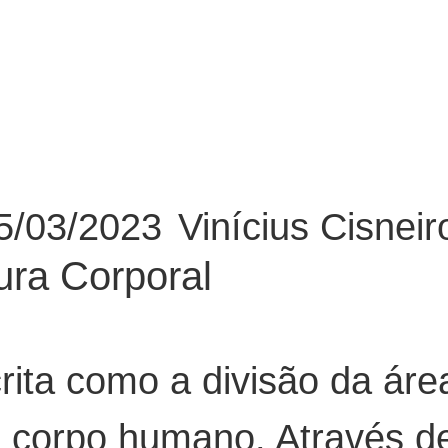
5/03/2023
Vinícius Cisneir
ra Corporal
crita como a divisão da ár
 corpo humano. Através d