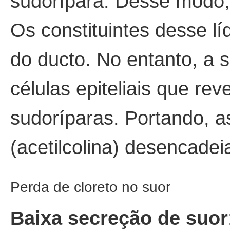
sudorípara. Desse modo, 
Os constituintes desse lí
do ducto. No entanto, a 
células epiteliais que re
sudoríparas. Portando, as
(acetilcolina) desencade
Perda de cloreto no suor
Baixa secreção de suor