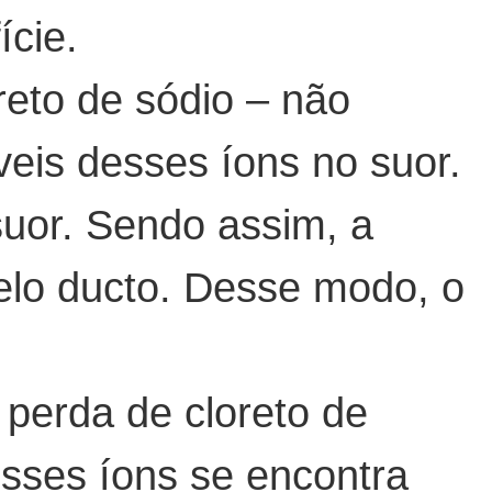
ície.
reto de sódio – não
eis desses íons no suor.
suor. Sendo assim, a
elo ducto. Desse modo, o
 perda de cloreto de
sses íons se encontra