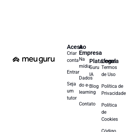
Acesso
A
Empresa
Criar
Na
conta
Plataforma
Legal
mídia
Guru
Termos
Entrar
IA
de Uso
Dados
Seja
do e-
Blog
Política de
um
learning
Privacidade
tutor
Contato
Política
de
Cookies
Código