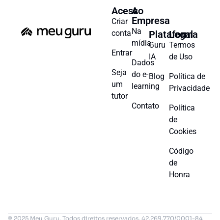
Acesso
A
Empresa
Criar
Na
conta
Plataforma
Legal
mídia
Guru
Termos
Entrar
IA
de Uso
Dados
Seja
do e-
Blog
Política de
um
learning
Privacidade
tutor
Contato
Política
de
Cookies
Código
de
Honra
© 2025 Meu Guru. Todos direitos reservados. 42.269.770/0001-84