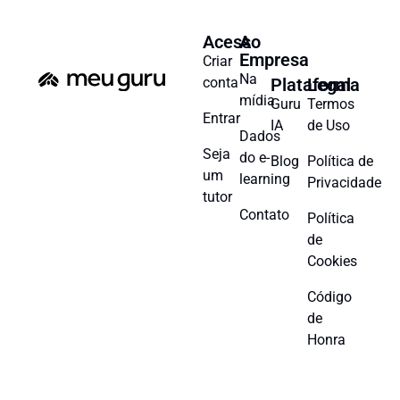
Acesso
A
Empresa
Criar
Na
conta
Plataforma
Legal
mídia
Guru
Termos
Entrar
IA
de Uso
Dados
Seja
do e-
Blog
Política de
um
learning
Privacidade
tutor
Contato
Política
de
Cookies
Código
de
Honra