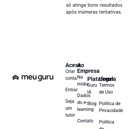
só atinge bons resultados
após inúmeras tentativas.
Acesso
A
Empresa
Criar
Na
conta
Plataforma
Legal
mídia
Guru
Termos
Entrar
IA
de Uso
Dados
Seja
do e-
Blog
Política de
um
learning
Privacidade
tutor
Contato
Política
de