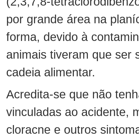
(2,3,7,8-tetraclorodiben
por grande área na planí
forma, devido à contami
animais tiveram que ser s
cadeia alimentar.
Acredita-se que não ten
vinculadas ao acidente,
cloracne e outros sintom