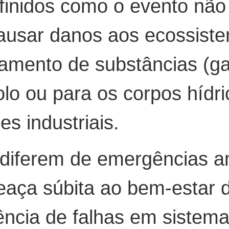
finidos como o evento não 
 causar danos aos ecossis
mento de substâncias (gase
olo ou para os corpos hídr
es industriais.
 diferem de emergências a
aça súbita ao bem-estar d
ncia de falhas em sistema t