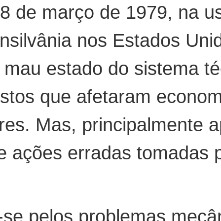
8 de março de 1979, na us
nsilvânia nos Estados Unid
mau estado do sistema téc
custos que afetaram econo
iores. Mas, principalmente 
e ações erradas tomadas 
se pelos problemas mecâni