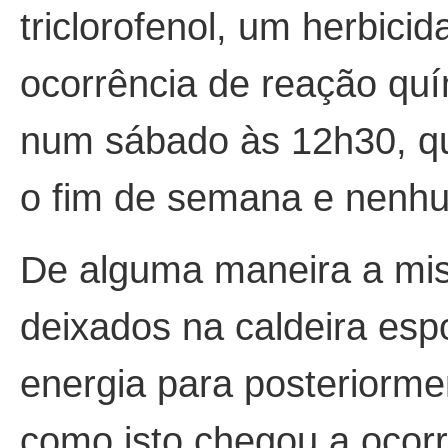
triclorofenol, um herbicid
ocorrência de reação quím
num sábado às 12h30, qu
o fim de semana e nenh
De alguma maneira a mis
deixados na caldeira esp
energia para posteriorm
como isto chegou a ocor