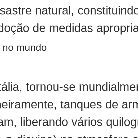
sastre natural, constituin
adoção de medidas apropri
s no mundo
Itália, tornou-se mundial
imeiramente, tanques de a
, liberando vários quilo