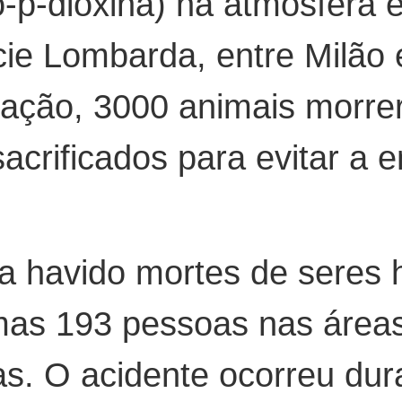
zo-p-dioxina) na atmosfera 
cie Lombarda, entre Milão
nação, 3000 animais morre
acrificados para evitar a 
ha havido mortes de seres
 mas 193 pessoas nas área
as. O acidente ocorreu dur