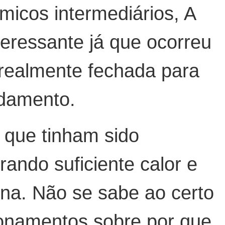
ímicos intermediários, A
teressante já que ocorreu
realmente fechada para
damento.
 que tinham sido
ando suficiente calor e
na. Não se sabe ao certo
ionamentos sobre por que