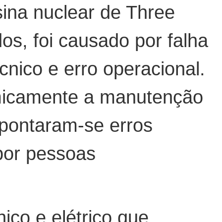
ina nuclear de Three
os, foi causado por falha
nico e erro operacional.
micamente a manutenção
apontaram-se erros
por pessoas
co e elétrico que