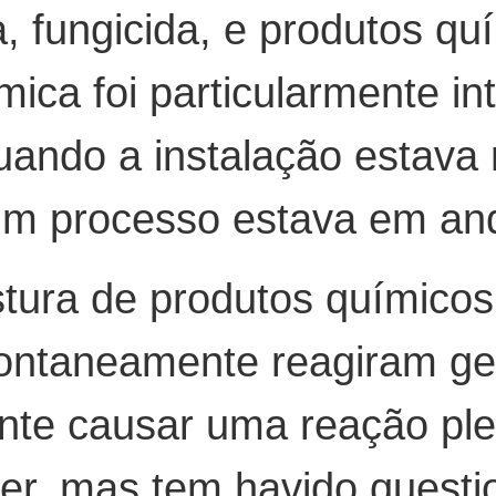
a, fungicida, e produtos qu
ica foi particularmente in
ando a instalação estava 
um processo estava em an
tura de produtos químicos
ontaneamente reagiram ger
ente causar uma reação ple
rer, mas tem havido quest