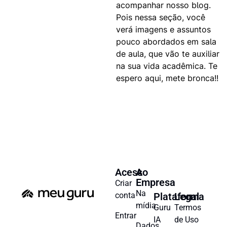
acompanhar nosso blog.
Pois nessa seção, você
verá imagens e assuntos
pouco abordados em sala
de aula, que vão te auxiliar
na sua vida acadêmica. Te
espero aqui, mete bronca!!
Acesso
A
Empresa
Criar
Na
conta
Plataforma
Legal
mídia
Guru
Termos
Entrar
IA
de Uso
Dados