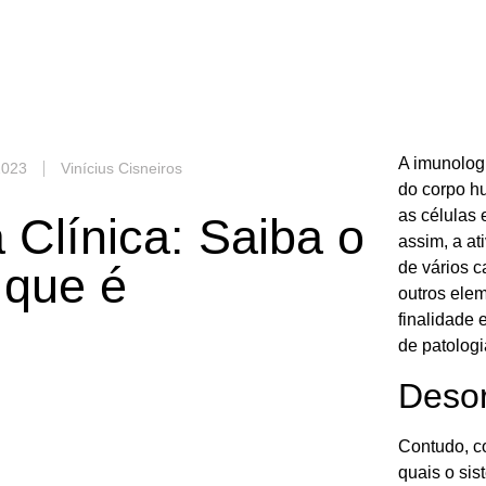
A imunolog
2023
Vinícius Cisneiros
do corpo h
as células
 Clínica: Saiba o
assim, a a
que é
de vários c
outros elem
finalidade 
de patologi
Deso
Contudo, co
quais o sis