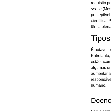
requisito p
senso
(Mest
perceptíve
científica.
têm a plena
Tipos
É notável o
Entretanto,
estão acom
algumas or
aumentar a 
responsáve
humano.
Doenç