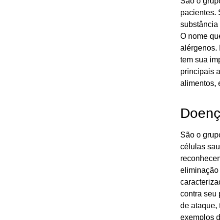
São o grup
pacientes.
substância
O nome que
alérgenos. 
tem sua imp
principais 
alimentos, 
Doenç
São o grup
células sa
reconhecem
eliminação
caracteriza
contra seu
de ataque,
exemplos de