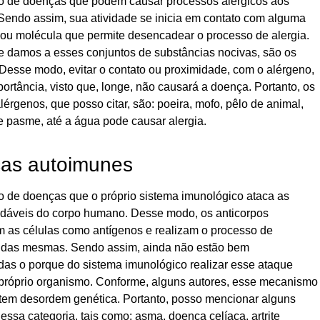
o de doenças que podem causar processos alérgicos aos
 Sendo assim, sua atividade se inicia em contato com alguma
 ou molécula que permite desencadear o processo de alergia.
 damos a esses conjuntos de substâncias nocivas, são os
Desse modo, evitar o contato ou proximidade, com o alérgeno,
ortância, visto que, longe, não causará a doença. Portanto, os
alérgenos, que posso citar, são: poeira, mofo, pêlo de animal,
e pasme, até a água pode causar alergia.
as autoimunes
o de doenças que o próprio sistema imunológico ataca as
udáveis do corpo humano. Desse modo, os anticorpos
 as células como antígenos e realizam o processo de
 das mesmas. Sendo assim, ainda não estão bem
das o porque do sistema imunológico realizar esse ataque
 próprio organismo. Conforme, alguns autores, esse mecanismo
 tem desordem genética. Portanto, posso mencionar alguns
ssa categoria, tais como: asma, doença celíaca, artrite