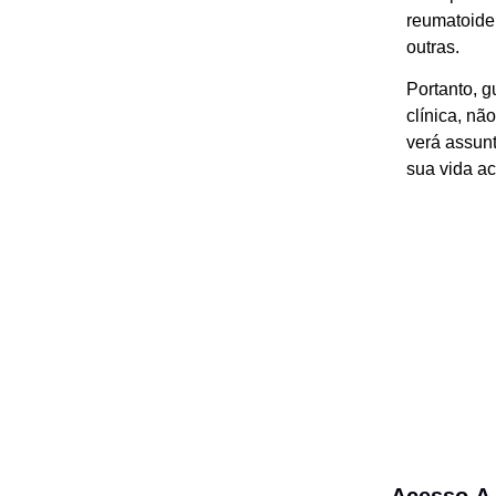
reumatoide, 
outras.
Portanto, g
clínica, n
verá assunt
sua vida ac
Acesso
A