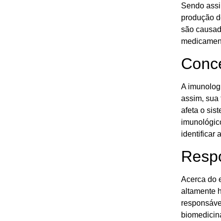
Sendo assi
produção d
são causad
medicamen
Conce
A imunolog
assim, sua 
afeta o si
imunológico
identificar
Respo
Acerca do e
altamente h
responsáve
biomedicin