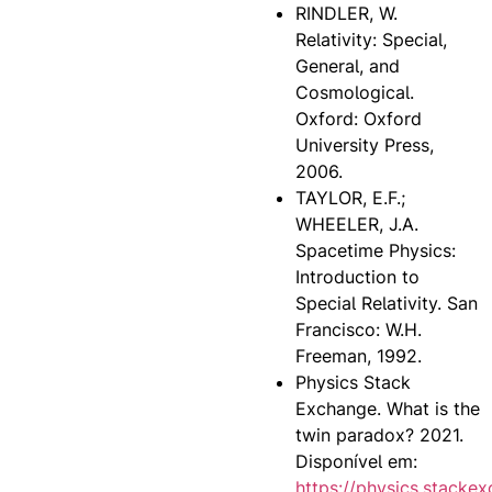
RINDLER, W.
Relativity: Special,
General, and
Cosmological.
Oxford: Oxford
University Press,
2006.
TAYLOR, E.F.;
WHEELER, J.A.
Spacetime Physics:
Introduction to
Special Relativity. San
Francisco: W.H.
Freeman, 1992.
Physics Stack
Exchange. What is the
twin paradox? 2021.
Disponível em:
https://physics.stacke